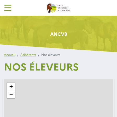
ANCVB
Accueil
Adhérents
Nos éleveurs
NOS ÉLEVEURS
+
−